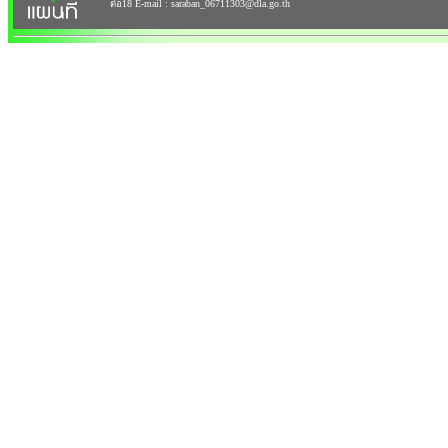
ต่อ18 E-mail : saraban_06711303@dla.go.th