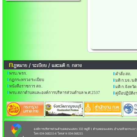
พรบ./พรก.
คำสั่ง สถ.
กฏกระทรวง/ระเบียบ
มติ ก.บจ./มต
หนังสือราชการ สถ.
.
มติ ก.จังหวัด
พรบ.สภาตำบลและองค์การบริหารส่วนตำบล พ.ศ.2537
คู่มือปฏิบัต
องค์การบริหารส่วนตำบลดอนแสลบ 333 หมู่ที่ 1 ตำบลดอนแสลบ อำเภอห้วยกระเจา 
โทร 034-568215-6 โทรสาร 034-568215